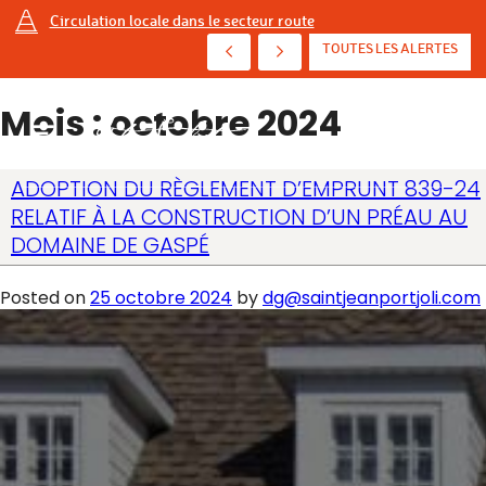
Circulation locale dans le secteur route
AVIS D'ÉBULLITION PRÉVENTIF - AVENUE DE ...
TOUTES LES ALERTES
Mois :
octobre 2024
ADOPTION DU RÈGLEMENT D’EMPRUNT 839-24
RELATIF À LA CONSTRUCTION D’UN PRÉAU AU
DOMAINE DE GASPÉ
Posted on
25 octobre 2024
by
dg@saintjeanportjoli.com