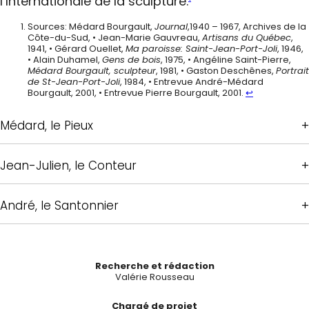
l’Internationale de la sculpture.
Sources: Médard Bourgault,
Journal
,1940 – 1967, Archives de la
Côte-du-Sud, • Jean-Marie Gauvreau,
Artisans du Québec
,
1941, • Gérard Ouellet,
Ma paroisse: Saint-Jean-Port-Joli
, 1946,
• Alain Duhamel,
Gens de bois
, 1975, • Angéline Saint-Pierre,
Médard Bourgault, sculpteur
, 1981, • Gaston Deschênes,
Portrait
de St-Jean-Port-Joli
, 1984, • Entrevue André-Médard
Bourgault, 2001, • Entrevue Pierre Bourgault, 2001.
↩︎
Médard, le Pieux
Jean-Julien, le Conteur
André, le Santonnier
Recherche et rédaction
Valérie Rousseau
Chargé de projet