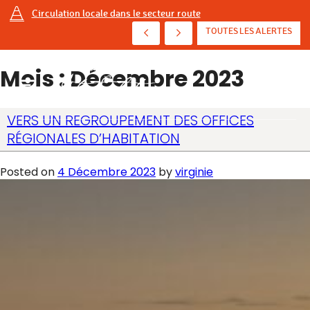
Circulation locale dans le secteur route
AVIS D'ÉBULLITION PRÉVENTIF - AVENUE DE ...
TOUTES LES ALERTES
Mois :
Décembre 2023
VERS UN REGROUPEMENT DES OFFICES
RÉGIONALES D’HABITATION
Posted on
4 Décembre 2023
by
virginie