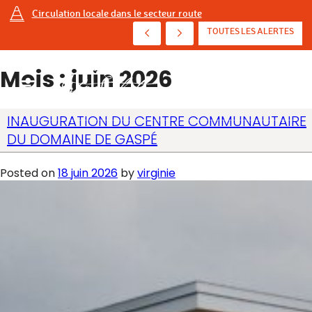
Circulation locale dans le secteur route
AVIS D'ÉBULLITION PRÉVENTIF - AVENUE DE ...
TOUTES LES ALERTES
Mois :
juin 2026
INAUGURATION DU CENTRE COMMUNAUTAIRE
DU DOMAINE DE GASPÉ
Posted on
18 juin 2026
by
virginie