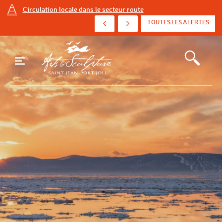
Circulation locale dans le secteur route
AVIS D'ÉBULLITION PRÉVENTIF - AVENUE DE ...
TOUTES LES ALERTES