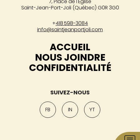
7, Place de l'Église
Saint-Jean-Port-Joli (Québec) G0R 3G0
+
418 598-3084
info@saintjeanportjoli.com
ACCUEIL
NOUS JOINDRE
CONFIDENTIALITÉ
SUIVEZ-NOUS
FB
IN
YT