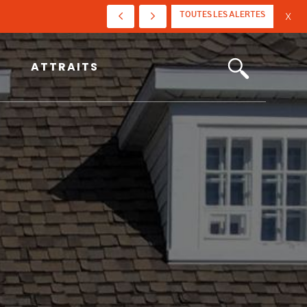
TOUTES LES ALERTES
X
ATTRAITS
ATTRAITS
Choisir Saint-Jean-Port-Joli
Art, culture et patrimoine
Tourisme et événements
Fêtes du 350e
Actualités