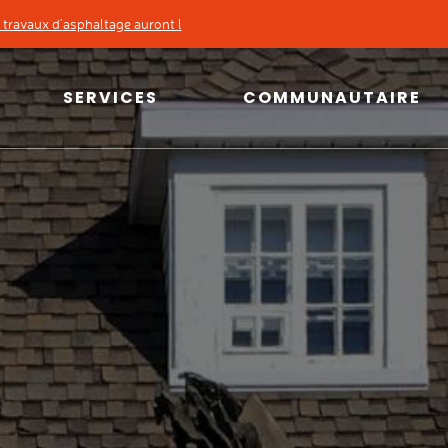
travaux d'asphaltage auront l
'une réparation d'un bris d'aqueduc, ve...
SERVICES
COMMUNAUTAIRE
SERVICES
COMMUNAUTAIRE
Taxes, évaluation et
Info-loisirs et inscriptions
cartographie
Bibliothèque et espaces
Permis et
culturels
règlements
Installations sportives
Urbanisme
Parcs municipaux
Environnement
Location de salles
Matières résiduelles
Répertoire des organismes
Sécurité publique
Logements sociaux
Transport collectif