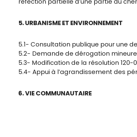
réfection partielle d’une partie du che
5. URBANISME ET ENVIRONNEMENT
5.1- Consultation publique pour une 
5.2- Demande de dérogation mineure 
5.3- Modification de la résolution 120
5.4- Appui à l’agrandissement des pér
6. VIE COMMUNAUTAIRE
6.1- Engagement de monsieur Loïc St-P
7. TRAVAUX PUBLICS