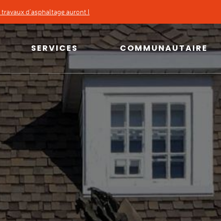
travaux d'asphaltage auront l
'une réparation d'un bris d'aqueduc, ve...
SERVICES
COMMUNAUTAIRE
SERVICES
COMMUNAUTAIRE
Taxes, évaluation et
Info-loisirs et inscriptions
cartographie
Bibliothèque et espaces
Permis et
culturels
règlements
Installations sportives
Urbanisme
Parcs municipaux
Environnement
Location de salles
Matières résiduelles
Répertoire des organismes
Sécurité publique
Logements sociaux
Transport collectif