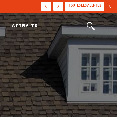
TOUTES LES ALERTES
X
ATTRAITS
ATTRAITS
Choisir Saint-Jean-Port-Joli
Art, culture et patrimoine
Tourisme et événements
Fêtes du 350e
Actualités