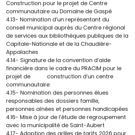
Construction pour le projet de Centre
communautaire au Domaine de Gaspé
4.13- Nomination d’un représentant du
conseil municipal auprès du Centre régional
de services aux bibliothèques publiques de la
Capitale-Nationale et de la Chaudière-
Appalaches
Séance du conseil
4.14- Signature de la convention d’aide
financière dans le cadre du PRACIM pour le
municipal du 13 janvier
projet de construction d’un centre
2026
communautaire
4.15- Nomination des personnes élues
responsables des dossiers famille,
personnes aînées et personnes handicapées
4.16- Mise à jour de l’étude de regroupement
avec la municipalité de Saint-Aubert
4.17- Adoption des grilles de tarifs 2026 pour