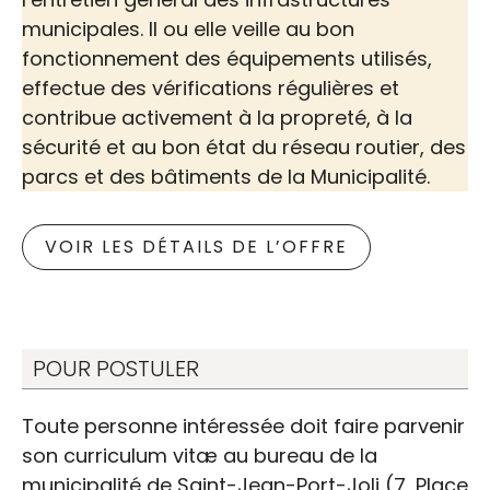
municipales. Il ou elle veille au bon
fonctionnement des équipements utilisés,
effectue des vérifications régulières et
contribue activement à la propreté, à la
sécurité et au bon état du réseau routier, des
parcs et des bâtiments de la Municipalité.
Offre d’emploi |
Journalier(ère) et
VOIR LES DÉTAILS DE L’OFFRE
opérateur(trice) aux
travaux publics
POUR POSTULER
Toute personne intéressée doit faire parvenir
son curriculum vitæ au bureau de la
municipalité de Saint-Jean-Port-Joli (7, Place