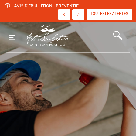
AVIS D'ÉBULLITION - PRÉVENTIF
AVIS D'ÉBULLITION PRÉVENTIF - AVENUE DE ...
TOUTES LES ALERTES