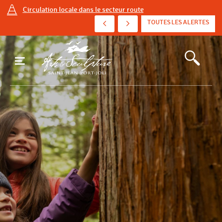
Circulation locale dans le secteur route
AVIS D'ÉBULLITION PRÉVENTIF - AVENUE DE ...
TOUTES LES ALERTES