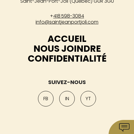
Saint-Jean-Port-Joli (Québec) G0R 3G0
+
418 598-3084
info@saintjeanportjoli.com
ACCUEIL
NOUS JOINDRE
CONFIDENTIALITÉ
SUIVEZ-NOUS
FB
IN
YT