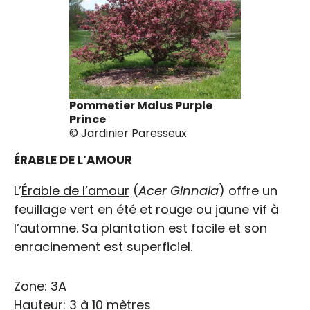
Pommetier Malus Purple
Prince
© Jardinier Paresseux
ÉRABLE DE L’AMOUR
L’
Érable de l’amour
(
Acer Ginnala
) offre un
feuillage vert en été et rouge ou jaune vif à
l’automne. Sa plantation est facile et son
enracinement est superficiel.
Zone: 3A
Mai, Mois de l’arbre et
Hauteur: 3 à 10 mètres