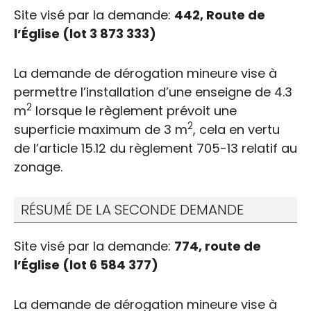
Site visé par la demande:
442, Route de
l’Église (lot 3 873 333)
La demande de dérogation mineure vise à
permettre l’installation d’une enseigne de 4.3
2
m
lorsque le règlement prévoit une
2
Demandes de dérogation
superficie maximum de 3 m
, cela en vertu
de l’article 15.12 du règlement 705-13 relatif au
mineure
zonage.
RÉSUMÉ DE LA SECONDE DEMANDE
Site visé par la demande:
774, route de
l’Église (lot 6 584 377)
La demande de dérogation mineure vise à