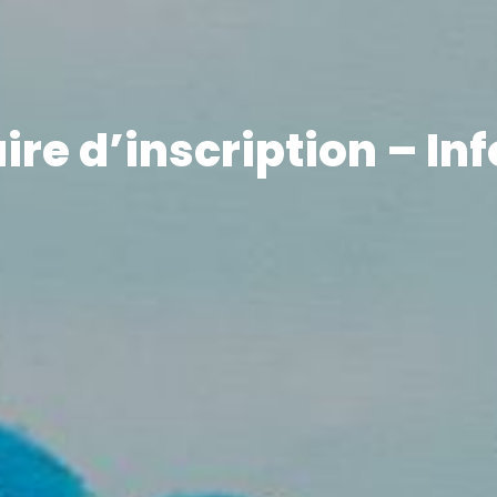
re d’inscription – Inf