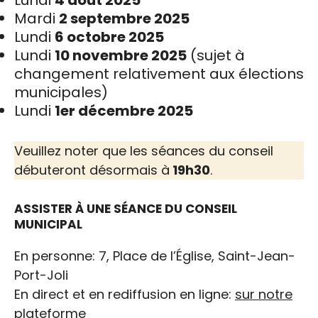
Lundi
4 août 2025
Mardi
2 septembre 2025
Lundi
6 octobre 2025
Lundi
10 novembre 2025
(sujet à
changement relativement aux élections
municipales)
Lundi
1er décembre 2025
Calendrier 2025 des
séances du conseil
Veuillez noter que les séances du conseil
débuteront désormais à
19h30
.
municipal
ASSISTER À UNE SÉANCE DU CONSEIL
MUNICIPAL
En personne: 7, Place de l’Église, Saint-Jean-
Port-Joli
En direct et en rediffusion en ligne:
sur notre
plateforme