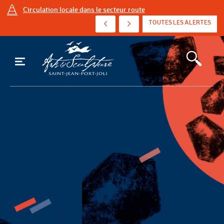
Circulation locale dans le secteur route
AVIS D'ÉBULLITION PRÉVENTIF - AVENUE DE ...
TOUTES LES ALERTES