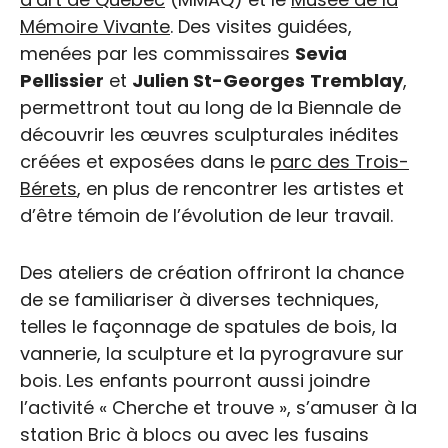
Mémoire Vivante
. Des visites guidées,
menées par les commissaires
Sevia
Pellissier
et
Julien St-Georges
Tremblay
,
permettront tout au long de la Biennale de
découvrir les œuvres sculpturales inédites
créées et exposées dans le
parc des Trois-
Bérets
, en plus de rencontrer les artistes et
d’être témoin de l’évolution de leur travail.
Des ateliers de création offriront la chance
de se familiariser à diverses techniques,
Biennale de Sculpture
telles le façonnage de spatules de bois, la
de Saint-Jean-Port-Joli
vannerie, la sculpture et la pyrogravure sur
bois. Les enfants pourront aussi joindre
| Édition 2024
l’activité « Cherche et trouve », s’amuser à la
station Bric à blocs ou avec les fusains