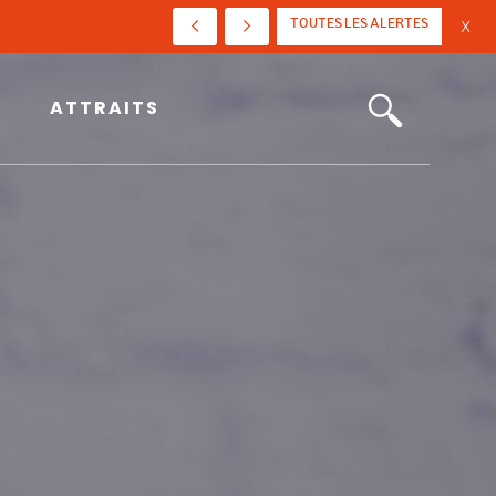
TOUTES LES ALERTES
X
ATTRAITS
ATTRAITS
Choisir Saint-Jean-Port-Joli
Art, culture et patrimoine
Tourisme et événements
Fêtes du 350e
Actualités