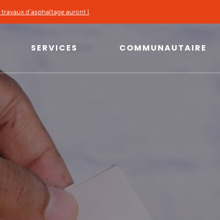
travaux d'asphaltage auront l
'une réparation d'un bris d'aqueduc, ve...
SERVICES
COMMUNAUTAIRE
SERVICES
COMMUNAUTAIRE
Taxes, évaluation et
Info-loisirs et inscriptions
cartographie
Bibliothèque et espaces
Permis et
culturels
règlements
Installations sportives
Urbanisme
Parcs municipaux
Environnement
Location de salles
Matières résiduelles
Répertoire des organismes
Sécurité publique
Logements sociaux
Transport collectif