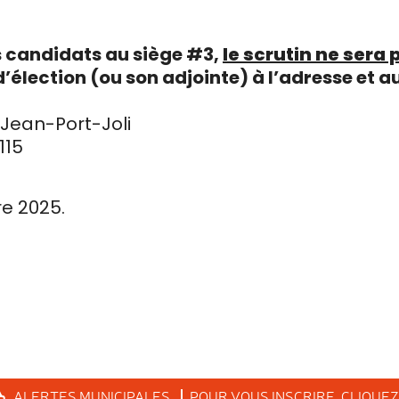
s candidats au siège #3,
le scrutin ne sera
d’élection (ou son adjointe) à l’adresse et
t-Jean-Port-Joli
115
re 2025.
ALERTES
MUNICIPALES
POUR VOUS INSCRIRE,
CLIQUEZ 