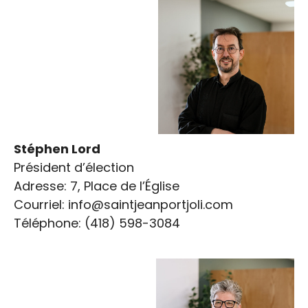
Stéphen Lord
Avis public de révision de
Président d’élection
Adresse: 7, Place de l’Église
la liste électorale-
Courriel: info@saintjeanportjoli.com
amendé
Téléphone: (418) 598-3084