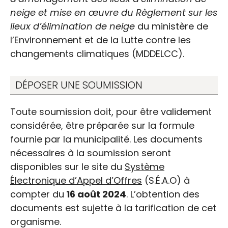
neige et mise en œuvre du Règlement sur les
lieux d’élimination de neige
du ministère de
l’Environnement et de la Lutte contre les
changements climatiques (MDDELCC).
Appel d’offres public |
DÉPOSER UNE SOUMISSION
Exploitation des
ouvrages de traitement
Toute soumission doit, pour être validement
considérée, être préparée sur la formule
d’eau potable
fournie par la municipalité. Les documents
nécessaires à la soumission seront
disponibles sur le site du
Système
Électronique d’Appel d’Offres
(S.É.A.O) à
compter du
16 août 2024
. L’obtention des
documents est sujette à la tarification de cet
organisme.