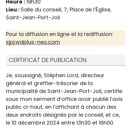
Heure :
19h30
Lieu :
Salle du conseil, 7, Place de l’Église,
Saint-Jean-Port-Joli
Adoption des prévisions
budgétaires 2025 et du
Pour la diffusion en ligne et la rediffusion:
sjpj.wdplus-neo.com
plan triennal des
immobilisations
CERTIFICAT DE PUBLICATION
Je, soussigné, Stéphen Lord, directeur
général et greffier-trésorier de la
municipalité de Saint-Jean-Port-Joli, certifie
sous mon serment d’office avoir publié l’avis
public ci-haut, en l’affichant à chacun des
deux endroits désignés par le conseil, et ce,
le 10 décembre 2024 entre 13h30 et 16h00.