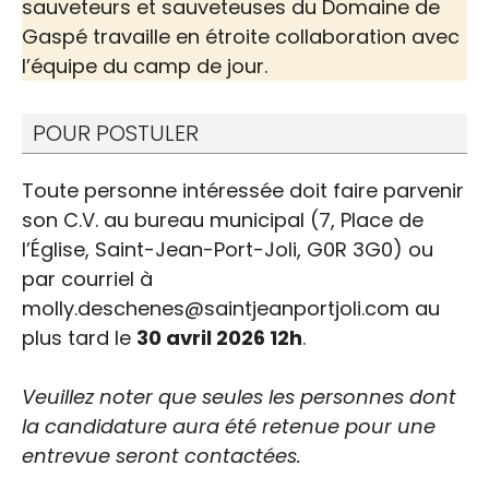
sauveteurs et sauveteuses du Domaine de
Gaspé travaille en étroite collaboration avec
Offre d’emploi |
l’équipe du camp de jour.
Sauveteur ou sauveteuse
POUR POSTULER
Toute personne intéressée doit faire parvenir
son C.V. au bureau municipal (7, Place de
l’Église, Saint-Jean-Port-Joli, G0R 3G0) ou
par courriel à
molly.deschenes@saintjeanportjoli.com au
plus tard le
30 avril 2026 12h
.
Veuillez noter que seules les personnes dont
la candidature aura été retenue pour une
entrevue seront contactées.