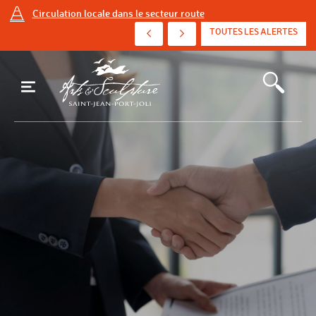
Circulation locale dans le secteur route
AVIS D'ÉBULLITION PRÉVENTIF - AVENUE DE ...
TOUTES LES ALERTES