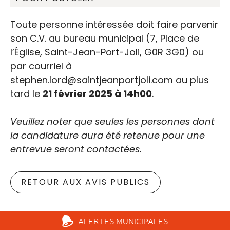
général et greffier
Toute personne intéressée doit faire parvenir
trésorier
son C.V. au bureau municipal (7, Place de
l’Église, Saint-Jean-Port-Joli, G0R 3G0) ou
par courriel à
stephen.lord@saintjeanportjoli.com au plus
tard le
21 février 2025 à 14h00
.
Veuillez noter que seules les personnes dont
la candidature aura été retenue pour une
entrevue seront contactées.
RETOUR AUX AVIS PUBLICS
ALERTES
MUNICIPALES