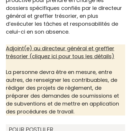
proactive pour prendre en charge les
dossiers spécifiques confiés par le directeur
général et greffier trésorier, en plus
d’exécuter les tâches et responsabilités de
celui-ci en son absence.
Adjoint(e) au directeur général et greffier
trésorier (cliquez ici pour tous les détails)
La personne devra être en mesure, entre
autres, de renseigner les contribuables, de
rédiger des projets de règlement, de
préparer des demandes de soumissions et
de subventions et de mettre en application
des procédures de travail.
Offre d’emploi |
Adjoint(e) au directeur
POUR POSTULER