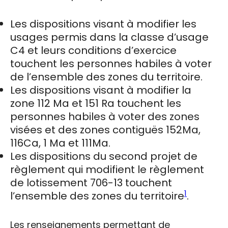
Modification des
règlements 705-13 et
Les dispositions visant à modifier les
usages permis dans la classe d’usage
706-13 | Formuler une
C4 et leurs conditions d’exercice
demande de
touchent les personnes habiles à voter
de l’ensemble des zones du territoire.
participation
Les dispositions visant à modifier la
référendaire
zone 112 Ma et 151 Ra touchent les
personnes habiles à voter des zones
visées et des zones contiguës 152Ma,
116Ca, 1 Ma et 111Ma.
Les dispositions du second projet de
règlement qui modifient le règlement
de lotissement 706-13 touchent
1
l’ensemble des zones du territoire
.
Les renseignements permettant de