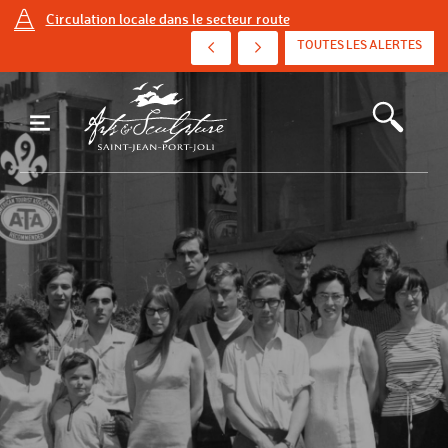
Circulation locale dans le secteur route
AVIS D'ÉBULLITION PRÉVENTIF - AVENUE DE ...
TOUTES LES ALERTES